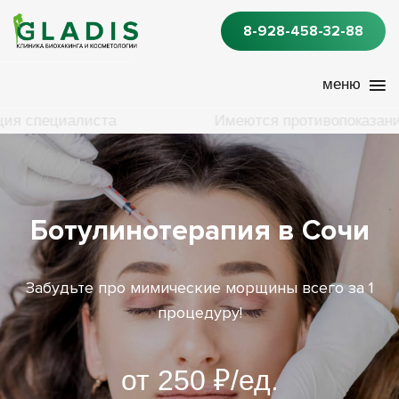
8-928-458-32-88
ма консультация специалиста
Имеются про
Ботулинотерапия в Сочи
Забудьте про мимические морщины всего за 1
процедуру!
от 250 ₽/ед.